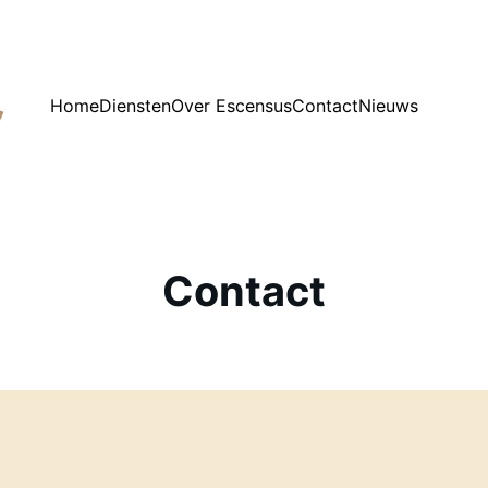
Home
Diensten
Over Escensus
Contact
Nieuws
Contact