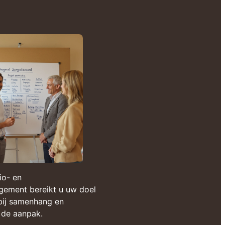
io- en
ment bereikt u uw doel
u bij samenhang en
n de aanpak.