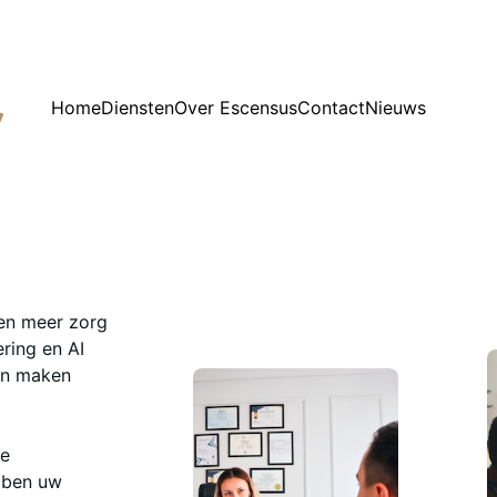
Home
Diensten
Over Escensus
Contact
Nieuws
en meer zorg
ering en AI
 en maken
ke
, ben uw