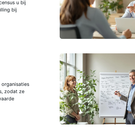
ensus u bij
ling bij
 organisaties
s, zodat ze
waarde